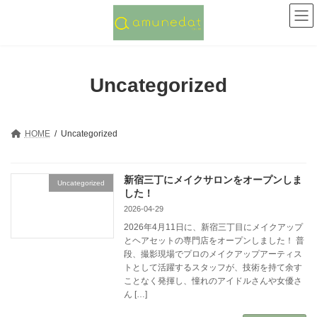
コ
ナ
ン
ビ
テ
ゲ
ン
ー
ツ
シ
へ
ョ
Uncategorized
ス
ン
キ
に
ッ
移
プ
動
HOME
Uncategorized
新宿三丁にメイクサロンをオープンしま
Uncategorized
した！
2026-04-29
2026年4月11日に、新宿三丁目にメイクアップ
とヘアセットの専門店をオープンしました！ 普
段、撮影現場でプロのメイクアップアーティス
トとして活躍するスタッフが、技術を持て余す
ことなく発揮し、憧れのアイドルさんや女優さ
ん […]