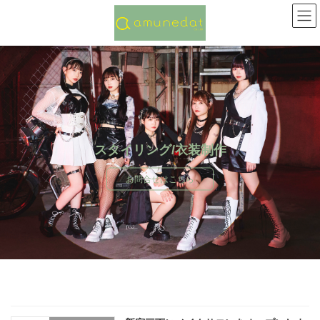
コ
ナ
ン
ビ
テ
ゲ
ン
ー
ツ
シ
へ
ョ
ス
ン
キ
に
ッ
移
プ
動
スタイリング/衣装制作
お問合せはこちら