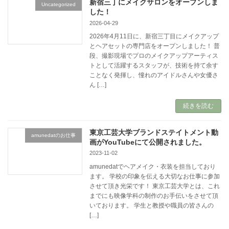
新宿三丁にメイクサロンをオープンしま
Uncategorized
した！
2026-04-29
2026年4月11日に、新宿三丁目にメイクアップ
とヘアセットの専門店をオープンしました！ 普
段、撮影現場でプロのメイクアップアーティス
トとして活躍するスタッフが、技術を持て余す
ことなく発揮し、憧れのアイドルさんや女優さ
ん […]
続きを読む
東京工芸大学ブランドステイトメント動
amunedatのお仕事
画がYouTubeにて公開されました。
2023-11-02
amunedatでヘアメイク・衣装を担当しており
ます。 学校の印象を伝える大切なお仕事に参加
させて頂き光栄です！ 東京工芸大学とは、これ
までにも映像学科の制作のお手伝いをさせて頂
いております。 学生と教授や職員の皆さんの
[…]