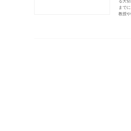
る大切
までに
教授や