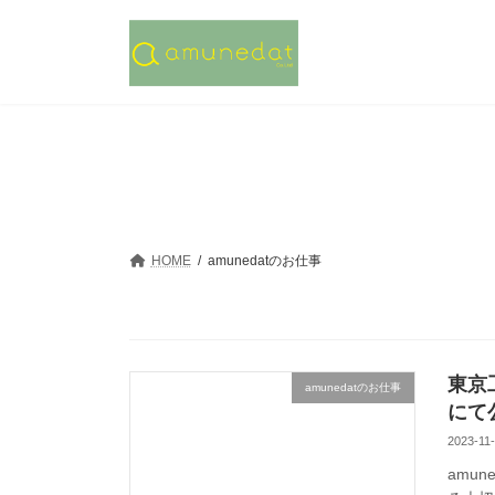
コ
ナ
ン
ビ
テ
ゲ
ン
ー
ツ
シ
へ
ョ
ス
ン
キ
に
ッ
移
プ
動
HOME
amunedatのお仕事
東京
amunedatのお仕事
にて
2023-11
amu