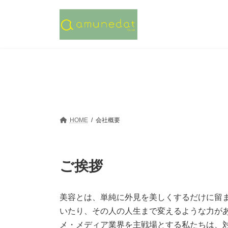
コ
ナ
ン
ビ
テ
ゲ
ン
ー
ツ
シ
へ
ョ
ス
ン
キ
に
ッ
移
プ
動
HOME
会社概要
ご挨拶
美容とは、単純に外見を美しくするだけに留
いたり、その人の人生まで変えるような力が
メ・メディア業界を主戦場とする私たちは、